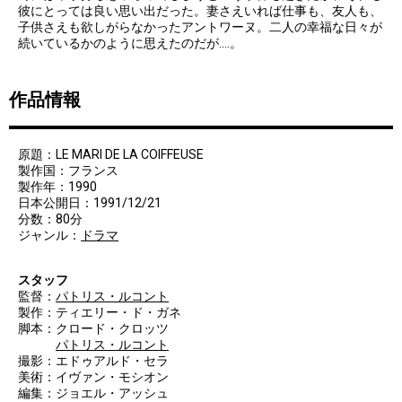
彼にとっては良い思い出だった。妻さえいれば仕事も、友人も、
子供さえも欲しがらなかったアントワーヌ。二人の幸福な日々が
続いているかのように思えたのだが....。
作品情報
原題：LE MARI DE LA COIFFEUSE
製作国：フランス
製作年：1990
日本公開日：1991/12/21
分数：80分
ジャンル：
ドラマ
スタッフ
監督：
パトリス・ルコント
製作：ティエリー・ド・ガネ
脚本：クロード・クロッツ
パトリス・ルコント
撮影：エドゥアルド・セラ
美術：イヴァン・モシオン
編集：ジョエル・アッシュ