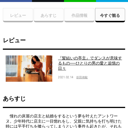
レビュー
あらすじ
作品情報
今すぐ観る
レビュー
『髪結いの亭主』でダンスが意味す
るもの──ひとりの男の愛と追憶の
日々
2021.02.14
折田侑駿
あらすじ
憧れの床屋の店主と結婚をするという夢を叶えたアントワー
ヌ。少年時代に店主に一目惚れをし、父親に気持ちを打ち明けた
時には平手打ちを喰らってしまうという事件も起きたが、それも