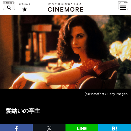
(c)Photofest / Getty Images
髪結いの亭主