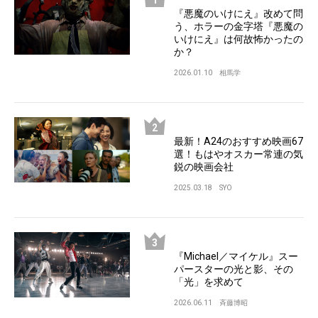
『悪魔のいけにえ』改めて問
う、ホラーの金字塔『悪魔の
いけにえ』は何故怖かったの
か？
2026.01.10
相馬学
最新！A24のおすすめ映画67
選！もはやオスカー常連の気
鋭の映画会社
2025.03.18
SYO
『Michael／マイケル』スー
パースターの光と影、その
「光」を求めて
2026.06.11
斉藤博昭