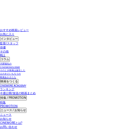
おすすめ映画レビュー
お気に入り
インタビュー
監督/スタッフ
俳優
その他
ALL
コラム
川原瑞丸の
CINEMONOLOGUE
そのとき映画は誕生した
えのきどいちろうの
映画あかさたな
映画をつくる
CINEMORE ACADEMY
ランキング
今週公開/放送の映画まとめ
特集 / PROMOTION
特集
PROMOTION
ニュース / お知らせ
ニュース
お知らせ
CINEMOREとは?
お問い合わせ