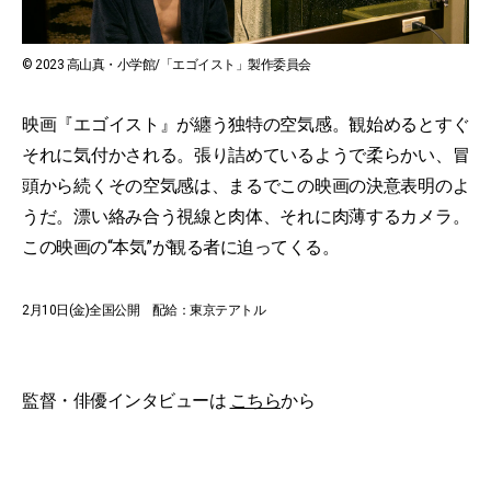
© 2023 高山真・小学館/「エゴイスト」製作委員会
映画『エゴイスト』が纏う独特の空気感。観始めるとすぐ
それに気付かされる。張り詰めているようで柔らかい、冒
頭から続くその空気感は、まるでこの映画の決意表明のよ
うだ。漂い絡み合う視線と肉体、それに肉薄するカメラ。
この映画の“本気”が観る者に迫ってくる。
2月10日(金)全国公開 配給：東京テアトル
監督・俳優インタビューは
こちら
から