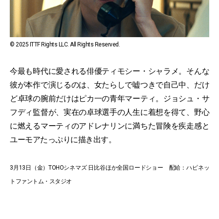
© 2025 ITTF Rights LLC. All Rights Reserved.
今最も時代に愛される俳優ティモシー・シャラメ。そんな
彼が本作で演じるのは、女たらしで嘘つきで自己中、だけ
ど卓球の腕前だけはピカ一の青年マーティ。ジョシュ・サ
フディ監督が、実在の卓球選手の人生に着想を得て、野心
に燃えるマーティのアドレナリンに満ちた冒険を疾走感と
ユーモアたっぷりに描き出す。
3月13日（金）TOHOシネマズ 日比谷ほか全国ロードショー 配給：ハピネッ
トファントム・スタジオ