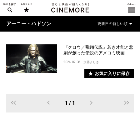
アーニー・ハドソン
『クロウ／飛翔伝説』若き才能と悲
劇が創った伝説のアメコミ映画
2024.07.08
加藤よしき
お気に入りに保存
1 / 1