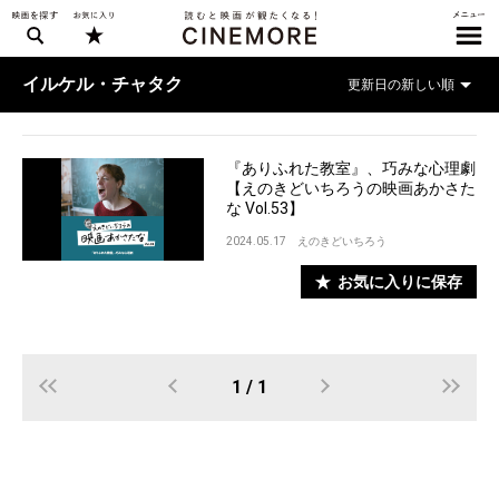
イルケル・チャタク
『ありふれた教室』、巧みな心理劇
【えのきどいちろうの映画あかさた
な Vol.53】
2024.05.17
えのきどいちろう
お気に入りに保存
1 / 1