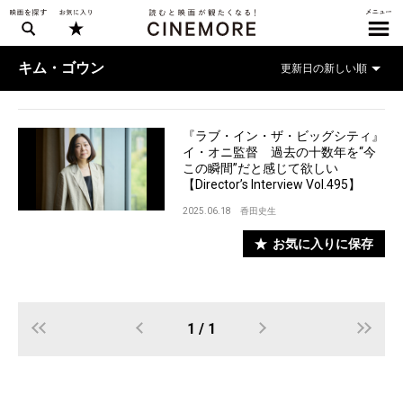
キム・ゴウン
『ラブ・イン・ザ・ビッグシティ』
イ・オニ監督 過去の十数年を“今
この瞬間”だと感じて欲しい
【Director’s Interview Vol.495】
2025.06.18
香田史生
お気に入りに保存
1 / 1