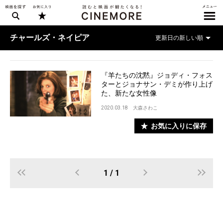
チャールズ・ネイピア
『羊たちの沈黙』ジョディ・フォス
ターとジョナサン・デミが作り上げ
た、新たな女性像
2020.03.18
大森さわこ
お気に入りに保存
1 / 1