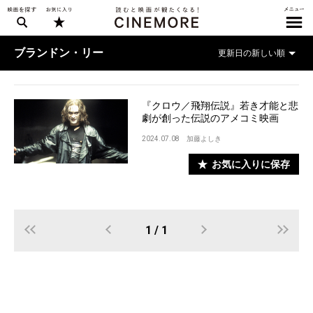
ブランドン・リー
『クロウ／飛翔伝説』若き才能と悲
劇が創った伝説のアメコミ映画
2024.07.08
加藤よしき
お気に入りに保存
1 / 1