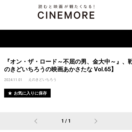
『オン・ザ・ロード～不屈の男、金大中～』、
のきどいちろうの映画あかさたな Vol.65】
えのきどいちろう
2024.11.01
お気に入りに保存
1 / 1