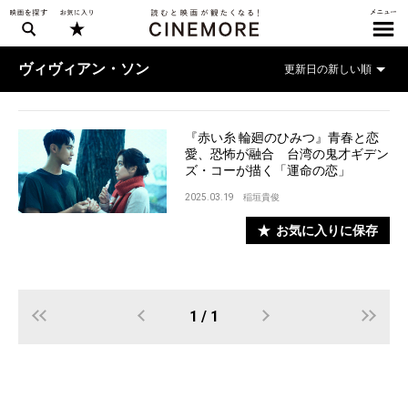
ヴィヴィアン・ソン
『赤い糸 輪廻のひみつ』青春と恋
愛、恐怖が融合 台湾の鬼才ギデン
ズ・コーが描く「運命の恋」
2025.03.19
稲垣貴俊
お気に入りに保存
1 / 1