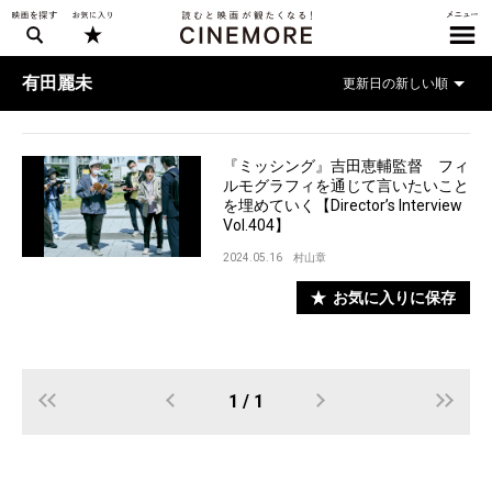
有田麗未
『ミッシング』吉田恵輔監督 フィ
ルモグラフィを通じて言いたいこと
を埋めていく【Director’s Interview
Vol.404】
2024.05.16
村山章
お気に入りに保存
1 / 1