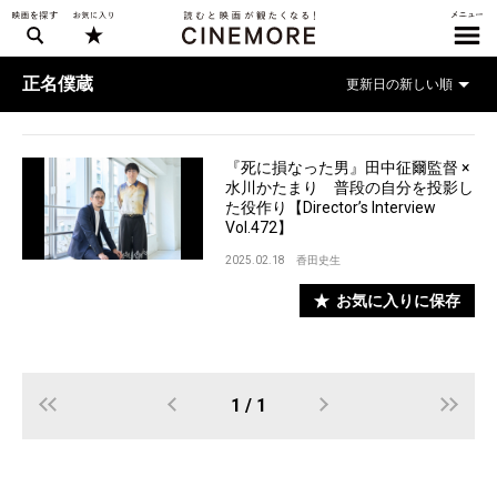
正名僕蔵
『死に損なった男』田中征爾監督 ×
水川かたまり 普段の自分を投影し
た役作り【Director’s Interview
Vol.472】
2025.02.18
香田史生
お気に入りに保存
1 / 1