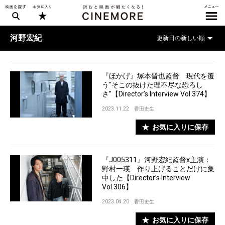
河野宏紀
『ほかげ』塚本晋也監督 現代を覆
う“そこの抜けた理不尽な恐ろし
さ”【Director’s Interview Vol.374】
2023.11.22
香田史生
お気に入りに保存
『J005311』河野宏紀監督x主演：
野村一瑛 作り上げることだけに集
中した【Director’s Interview
Vol.306】
2023.04.20
香田史生
お気に入りに保存