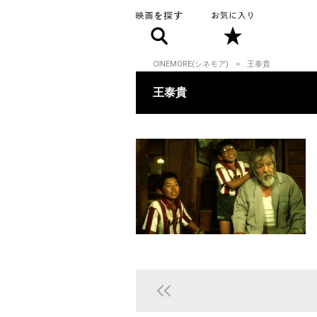
CINEMORE(シネモア)
王泰貴
王泰貴