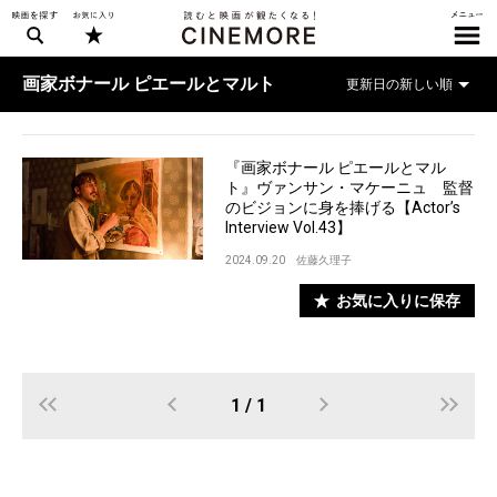
画家ボナール ピエールとマルト
『画家ボナール ピエールとマル
ト』ヴァンサン・マケーニュ 監督
のビジョンに身を捧げる【Actor’s
Interview Vol.43】
2024.09.20
佐藤久理子
お気に入りに保存
1 / 1