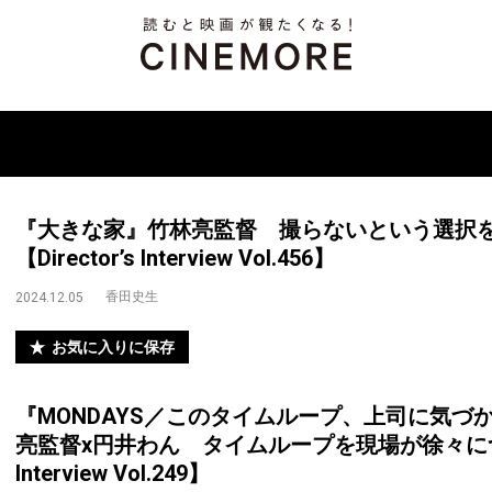
『大きな家』竹林亮監督 撮らないという選択
【Director’s Interview Vol.456】
香田史生
2024.12.05
お気に入りに保存
『MONDAYS／このタイムループ、上司に気づ
亮監督x円井わん タイムループを現場が徐々につかん
Interview Vol.249】