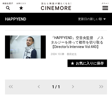
HAPPYEND
『HAPPYEND』空音央監督 ノス
タルジーを持って都市を切り取る
【Director’s Interview Vol.440】
2024.10.08
香田史生
お気に入りに保存
1 / 1