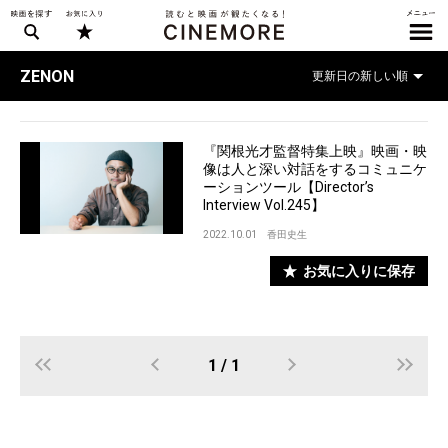
ZENON
『関根光才監督特集上映』映画・映
像は人と深い対話をするコミュニケ
ーションツール【Director’s
Interview Vol.245】
2022.10.01
香田史生
お気に入りに保存
1 / 1