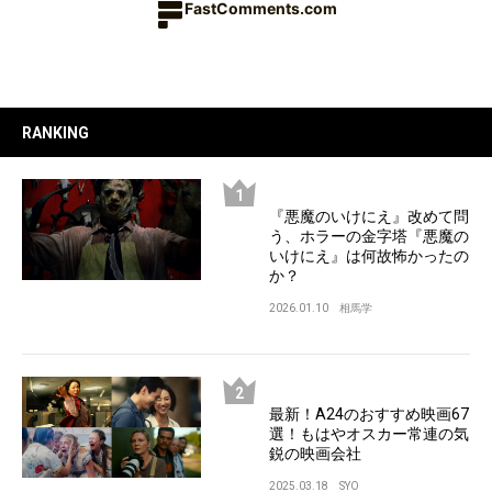
FastComments.com
RANKING
『悪魔のいけにえ』改めて問
う、ホラーの金字塔『悪魔の
いけにえ』は何故怖かったの
か？
2026.01.10
相馬学
最新！A24のおすすめ映画67
選！もはやオスカー常連の気
鋭の映画会社
2025.03.18
SYO