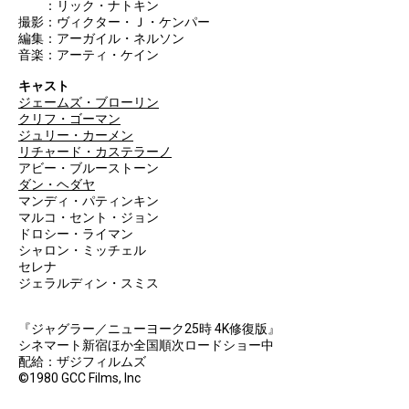
：リック・ナトキン
撮影：ヴィクター・Ｊ・ケンパー
編集：アーガイル・ネルソン
音楽：アーティ・ケイン
キャスト
ジェームズ・ブローリン
クリフ・ゴーマン
ジュリー・カーメン
リチャード・カステラーノ
アビー・ブルーストーン
ダン・ヘダヤ
マンディ・パティンキン
マルコ・セント・ジョン
ドロシー・ライマン
シャロン・ミッチェル
セレナ
ジェラルディン・スミス
『ジャグラー／ニューヨーク25時 4K修復版』
シネマート新宿ほか全国順次ロードショー中
配給：ザジフィルムズ
©1980 GCC Films, Inc