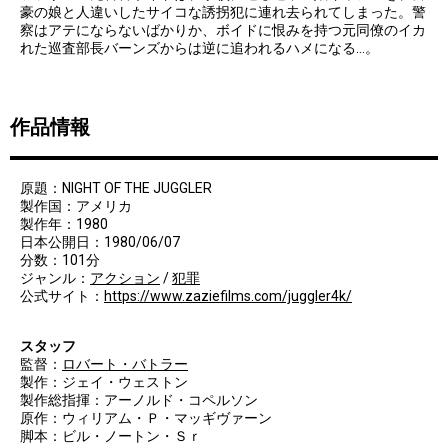
豪の娘と人違いしたサイコな誘拐犯に連れ去られてしまった。警
察はアテにならないばかりか、ボイドに恨みを持つ元同僚のイカ
れた巡査部長バーンズからは逆に追われるハメになる…。
作品情報
原題：NIGHT OF THE JUGGLER
製作国：アメリカ
製作年：1980
日本公開日：1980/06/07
分数：101分
ジャンル：
アクション
/
犯罪
公式サイト：
https://www.zaziefilms.com/juggler4k/
スタッフ
監督：
ロバート・バトラー
製作：ジェイ・ウェストン
製作総指揮：アーノルド・コペルソン
原作：ウィリアム・Ｐ・マッギヴァーン
脚本：ビル・ノートン・Ｓｒ