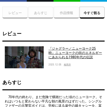
レビュー
あらすじ
作品情報
今すぐ観る
レビュー
『ジャグラー／ニューヨーク25
時』ニューヨークの街のエネルギー
にあおられる1980年代の伝説
2025.12.05
相馬学
あらすじ
70年代の終わり。まだ危険で猥雑だった頃のニューヨーク。そ
れはいつもと変わらない平凡な朝の風景のはずだった。シングル
ファザーの元警官ボイドは、学校に送る途中の娘キャシーを、富