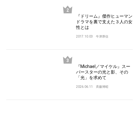
『ドリーム』傑作ヒューマン
ドラマを裏で支えた３人の女
性とは
2017.10.03
牛津厚信
『Michael／マイケル』スー
パースターの光と影、その
「光」を求めて
2026.06.11
斉藤博昭