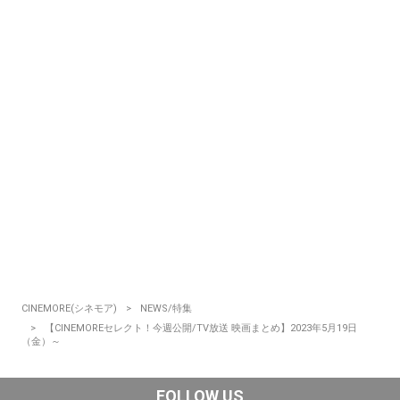
CINEMORE(シネモア)
NEWS/特集
【CINEMOREセレクト！今週公開/TV放送 映画まとめ】2023年5月19日
（金）～
FOLLOW US