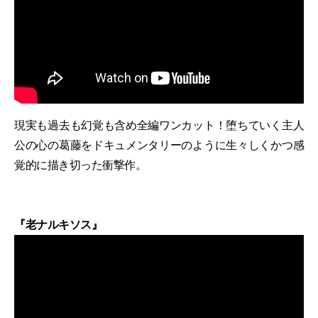
現実も過去も幻覚も含め全編ワンカット！堕ちていく主人
公の心の葛藤をドキュメンタリーのように生々しくかつ感
覚的に描き切った衝撃作。
『老ナルキソス』