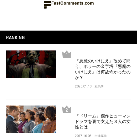
FastComments.com
RANKING
『悪魔のいけにえ』改めて問
う、ホラーの金字塔『悪魔の
いけにえ』は何故怖かったの
か？
2026.01.10
相馬学
『ドリーム』傑作ヒューマン
ドラマを裏で支えた３人の女
性とは
2017.10.03
牛津厚信