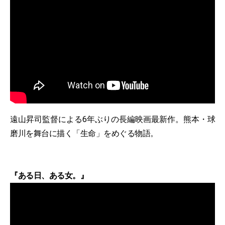
遠山昇司監督による6年ぶりの長編映画最新作。熊本・球
磨川を舞台に描く「生命」をめぐる物語。
『ある日、ある女。』