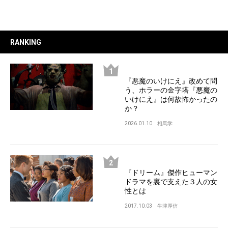
RANKING
『悪魔のいけにえ』改めて問
う、ホラーの金字塔『悪魔の
いけにえ』は何故怖かったの
か？
2026.01.10
相馬学
『ドリーム』傑作ヒューマン
ドラマを裏で支えた３人の女
性とは
2017.10.03
牛津厚信