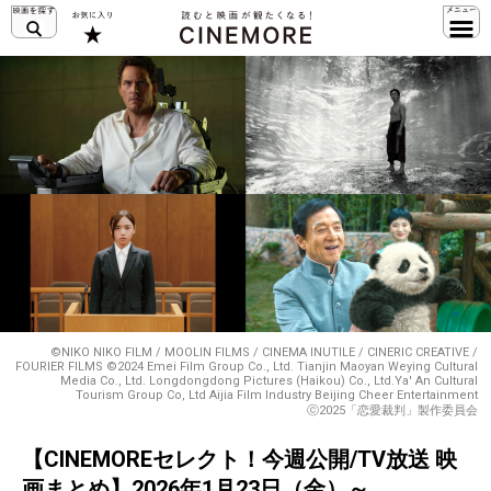
©NIKO NIKO FILM / MOOLIN FILMS / CINEMA INUTILE / CINERIC CREATIVE /
FOURIER FILMS ©2024 Emei Film Group Co., Ltd. Tianjin Maoyan Weying Cultural
Media Co., Ltd. Longdongdong Pictures (Haikou) Co., Ltd.Ya' An Cultural
Tourism Group Co, Ltd Aijia Film Industry Beijing Cheer Entertainment
ⓒ2025「恋愛裁判」製作委員会
【CINEMOREセレクト！今週公開/TV放送 映
画まとめ】2026年1月23日（金）～