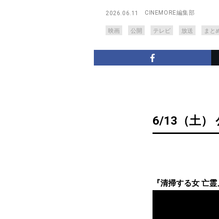
CINEMORE編集部
2026.06.11
映画
公開
テレビ
放送
まと
6/13（土）
『清掃する女 亡霊