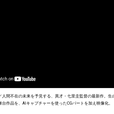
／人間不在の未来を予見する、異才・七里圭監督の最新作。生
舞台作品を、AIキャプチャーを使ったCGパートを加え映像化。