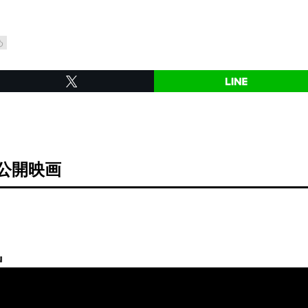
め
 公開映画
』