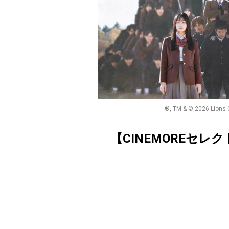
®, TM & © 2026 Lion
【CINEMOREセレ