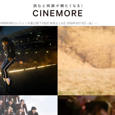
CINEMOREセレクト！今週公開/TV放送 映画まとめ】2026年6月12日（金）～