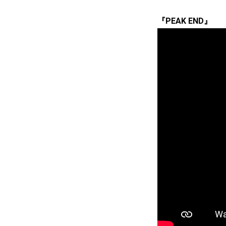
『PEAK END』