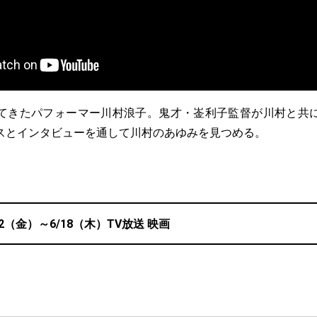
てきたパフォーマー川村浪子。鬼才・崟利子監督が川村と共
スとインタビューを通して川村のあゆみを見つめる。
12（金）～6/18（木）TV放送 映画