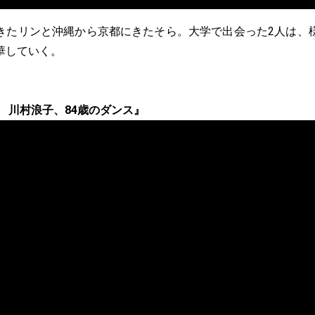
きたリンと沖縄から京都にきたそら。大学で出会った2人は、
華していく。
 川村浪子、84歳のダンス』