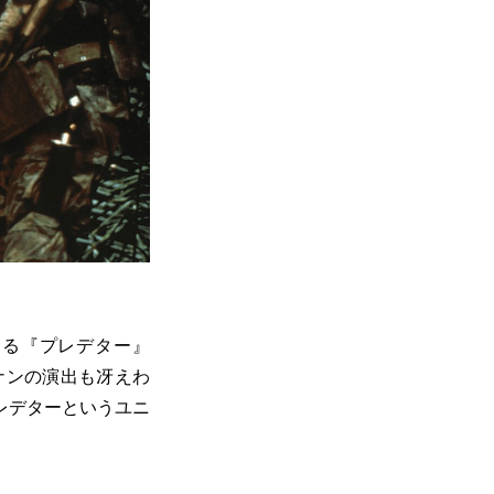
ある『プレデター』
ナンの演出も冴えわ
レデターというユニ