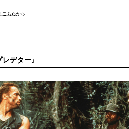
は
こちら
から
プレデター』