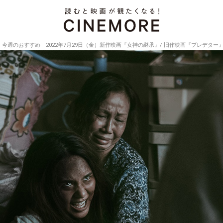
今週のおすすめ 2022年7月29日（金）新作映画『女神の継承』/ 旧作映画『プレデター