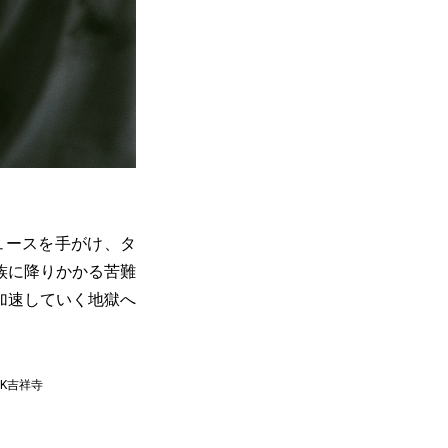
ュースを手がけ、タ
族に降りかかる苦難
加速していく地獄へ
K吉祥寺