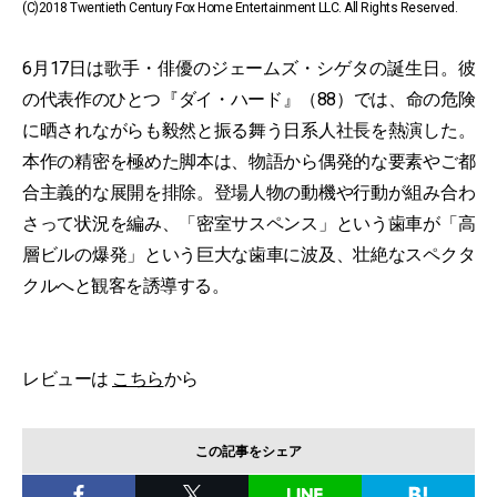
(C)2018 Twentieth Century Fox Home Entertainment LLC. All Rights Reserved.
6月17日は歌手・俳優のジェームズ・シゲタの誕生日。彼
の代表作のひとつ『ダイ・ハード』（88）では、命の危険
に晒されながらも毅然と振る舞う日系人社長を熱演した。
本作の精密を極めた脚本は、物語から偶発的な要素やご都
合主義的な展開を排除。登場人物の動機や行動が組み合わ
さって状況を編み、「密室サスペンス」という歯車が「高
層ビルの爆発」という巨大な歯車に波及、壮絶なスペクタ
クルへと観客を誘導する。
レビューは
こちら
から
この記事をシェア