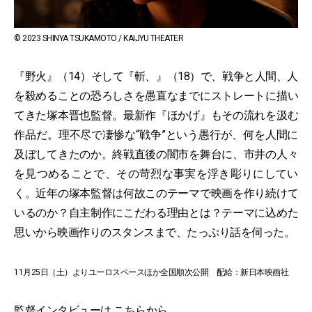
© 2023 SHINYA TSUKAMOTO / KAIJYU THEATER
『野火』（14）そして『斬、』（18）で、戦争と人間、人
を殺めることの恐ろしさを愚直なまでにストレートに描い
てきた塚本晋也監督。最新作『ほかげ』もその流れを汲む
作品だ。理不尽で凄惨な“戦争”という愚行が、何を人間に
及ぼしてきたのか。終戦直後の闇市を舞台に、市井の人々
を見つめることで、その苛烈な事実を浮き彫りにしてい
く。近年の塚本監督は何故このテーマで映画を作り続けて
いるのか？自主制作にこだわる理由とは？テーマに込めた
思いから映画作りのスタンスまで、たっぷり話を伺った。
11月25日（土）よりユーロスペースほか全国順次公開 配給：新日本映画社
監督インタビューは
こちら
から