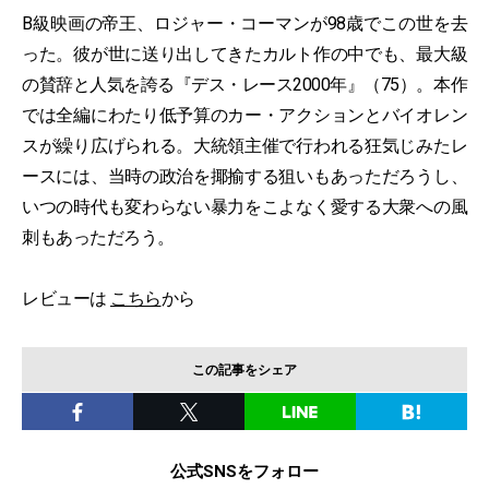
B級映画の帝王、ロジャー・コーマンが98歳でこの世を去
った。彼が世に送り出してきたカルト作の中でも、最大級
の賛辞と人気を誇る『デス・レース2000年』（75）。本作
では全編にわたり低予算のカー・アクションとバイオレン
スが繰り広げられる。大統領主催で行われる狂気じみたレ
ースには、当時の政治を揶揄する狙いもあっただろうし、
いつの時代も変わらない暴力をこよなく愛する大衆への風
刺もあっただろう。
レビューは
こちら
から
この記事をシェア
公式SNSをフォロー