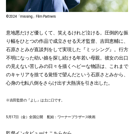
©︎2024「missing」Film Partners
意地悪だけど優しくて、笑えるけれど泣ける。圧倒的な振
り幅をひとつの作品で成立させる天才監督、吉田恵輔に、
石原さとみが直談判をして実現した『ミッシング』。行方
不明になった幼い娘を探し続ける年若い母親。彼女の出口
の見えない苦しみの日々を描くヘビーな物語は、これまで
のキャリアを捨てる覚悟で望んだという石原さとみから、
心身の七転八倒をさらけ出す大熱演を引き出した。
※吉田監督の『よし』は土に口です。
5月17日（金）全国公開 配給：ワーナーブラザース映画
監督インタビューは
こちら
から