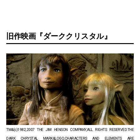
旧作映画『ダーククリスタル』
TM&(c)1982,2007 THE JIM HENSON COMPANY,ALL RIGHTS RESERVED.THE
DARK CHRYSTAL MARK&LOGO,CHARACTERS AND ELEMENTS ARE