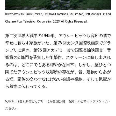
©Two Wolves Films Limited, Extreme Emotions BIS Limited, Soft Money LLC and
Channel Four Television Corporation 2023. All Rights Reserved.
第二次世界大戦中の1945年、アウシュビッツ収容所の隣で
幸せに暮らす家族がいた。第76 回カンヌ国際映画祭でグラ
ンプリに輝き、第96 回アカデミー賞で国際長編映画賞・音
響賞の2 部門を受賞した衝撃作。スクリーンに映し出され
るのは、どこにでもある穏やかな日常。しかし、壁ひとつ
隔てたアウシュビッツ収容所の存在が、音、建物からあが
る煙、家族の交わすなにげない会話や視線、そして気配か
ら着実に伝わってくる。
5月24日（金）新宿ピカデリーほか全国公開 配給：ハピネットファントム・
スタジオ