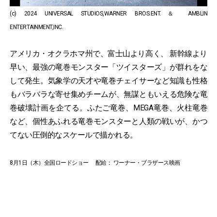
(c) 2024 UNIVERSAL STUDIOS,WARNER BROS.ENT.＆ AMBLIN
ENTERTAINMENT,INC.
アメリカ・オクラホマ州で、富士山より高く、 新幹線より
早い、最強の竜巻モンスター「ツイスターズ」が群れをな
して発生。気象学の天才や竜巻チェイサーなど知識も性格
もバラバラな寄せ集めチームが、無謀ともいえる危険な竜
巻破壊計画を企てる。ふたご竜巻、MEGA竜巻、火柱竜巻
など、個性あふれる竜巻モンスターと人類の戦いが、かつ
てない圧倒的なスケールで描かれる。
8月1日（木）全国ロードショー 配給： ワーナー・ブラザース映画