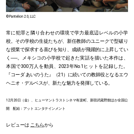
©Pantelion 2.0, LLC
常に犯罪と隣り合わせの環境で学力最底辺レベルの小学
校。その学校の生徒たちが、新任教師のユニークで型破り
な授業で探求する喜びを知り、成績が飛躍的に上昇してい
く──。メキシコの小学校で起きた実話を描いた本作は、
本国で300万人を動員、2023年No.1ヒットを記録した。
『コーダ あいのうた』（21）に続いての教師役となるエウ
ヘニオ・デルベスが、新たな魅力を発揮している。
12月20日（金）、ヒューマントラストシネマ有楽町、新宿武蔵野館ほか全国公
開 配給：アット エンタテインメント
レビューは
こちら
から