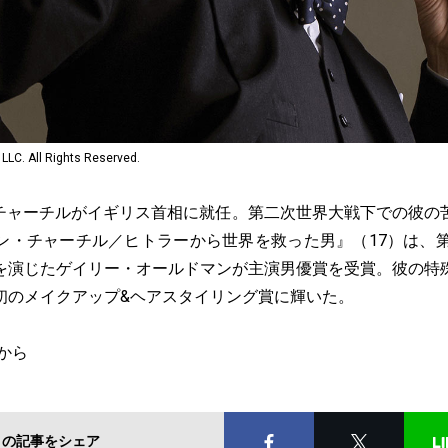
LLC. All Rights Reserved.
日、チャーチルがイギリス首相に就任。第二次世界大戦下での彼
ン・チャーチル／ヒトラーから世界を救った男』（17）は、第
を演じたゲイリー・オールドマンが主演男優賞を受賞。彼の特
初のメイクアップ&ヘアスタイリング賞に輝いた。
から
この記事をシェア