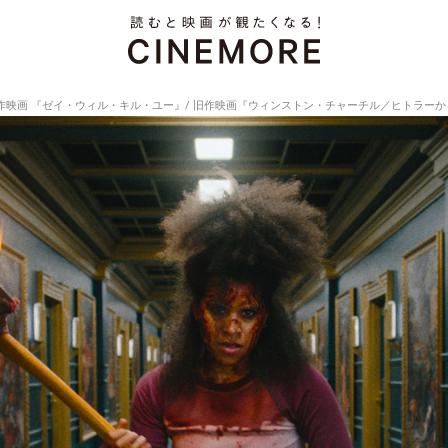
新作映画 『ゼイ・ウィル・キル・ユー』/ 旧作映画『ウィンストン・チャーチル／ヒトラー