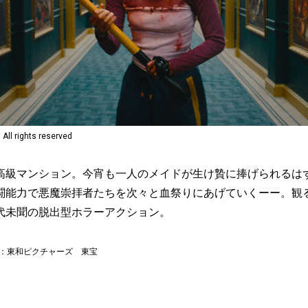
All rights reserved
高級マンション。今宵も一人のメイドが生け贄に捧げられるは
闘能力で悪魔崇拝者たちを次々と血祭りにあげていくーー。観
代未聞の脱出型ホラーアクション。
給：東和ピクチャーズ 東宝