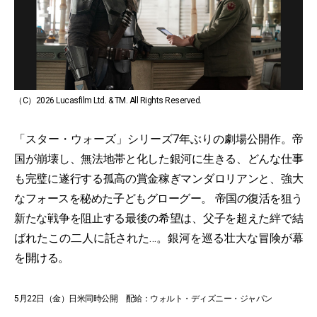
（C）2026 Lucasfilm Ltd. & TM. All Rights Reserved.
「スター・ウォーズ」シリーズ7年ぶりの劇場公開作。帝
国が崩壊し、無法地帯と化した銀河に生きる、どんな仕事
も完璧に遂行する孤高の賞金稼ぎマンダロリアンと、強大
なフォースを秘めた子どもグローグー。 帝国の復活を狙う
新たな戦争を阻止する最後の希望は、父子を超えた絆で結
ばれたこの二人に託された…。銀河を巡る壮大な冒険が幕
を開ける。
5月22日（金）日米同時公開 配給：ウォルト・ディズニー・ジャパン