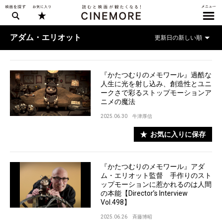
アダム・エリオット
『かたつむりのメモワール』過酷な
人生に光を射し込み、創造性とユニ
ークさで彩るストップモーションア
ニメの魔法
2025.06.30
牛津厚信
お気に入りに保存
『かたつむりのメモワール』アダ
ム・エリオット監督 手作りのスト
ップモーションに惹かれるのは人間
の本能【Director’s Interview
Vol.498】
2025.06.26
斉藤博昭