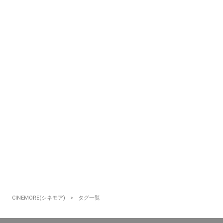
CINEMORE(シネモア)
タグ一覧