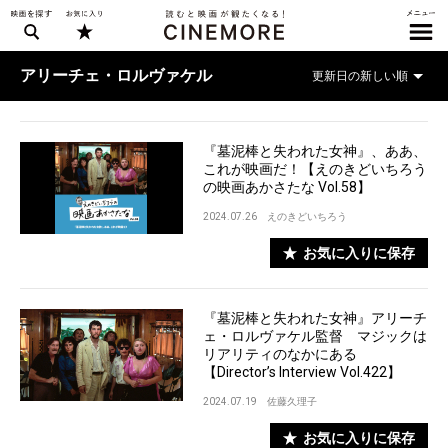
アリーチェ・ロルヴァケル
『墓泥棒と失われた女神』、ああ、
これが映画だ！【えのきどいちろう
の映画あかさたな Vol.58】
2024.07.26
えのきどいちろう
お気に入りに保存
『墓泥棒と失われた女神』アリーチ
ェ・ロルヴァケル監督 マジックは
リアリティのなかにある
【Director’s Interview Vol.422】
2024.07.19
佐藤久理子
お気に入りに保存