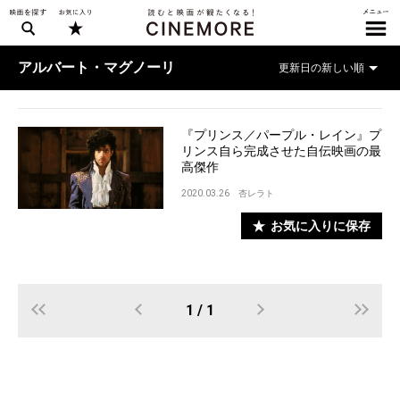
アルバート・マグノーリ
『プリンス／パープル・レイン』プ
リンス自ら完成させた自伝映画の最
高傑作
2020.03.26
杏レラト
お気に入りに保存
1 / 1