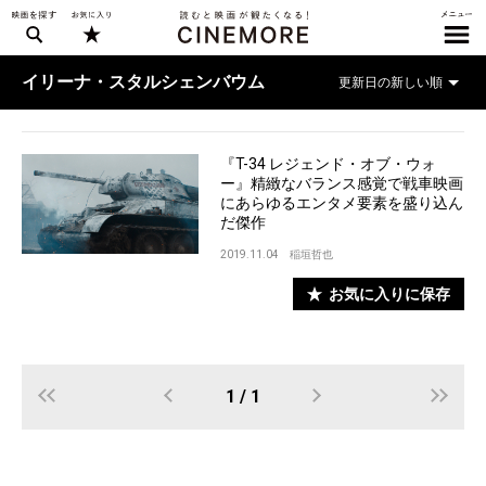
イリーナ・スタルシェンバウム
『T-34 レジェンド・オブ・ウォ
ー』精緻なバランス感覚で戦車映画
にあらゆるエンタメ要素を盛り込ん
だ傑作
2019.11.04
稲垣哲也
お気に入りに保存
1 / 1