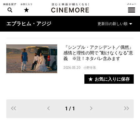
エブラヒム・アジジ
『シンプル・アクシデント／偶然』
感情と理性の間で “動けなくなる”意
義 ※注！ネタバレ含みます
2026.05.20
小野寺系
お気に入りに保存
1 / 1