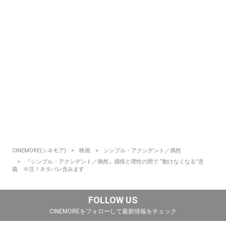
CINEMORE(シネモア)
映画
シンプル・アクシデント／偶然
『シンプル・アクシデント／偶然』感情と理性の間で “動けなくなる”意
義 ※注！ネタバレ含みます
FOLLOW US
CINEMOREをフォローして最新情報をチェック