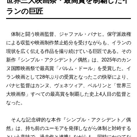
世界三大映画祭・最高賞を制覇したイ
ランの巨匠
体制と闘う映画監督、ジャファル・パナヒ。保守派政権
による収監や映画制作禁止処分を受けながらも、イランの
現状を広く伝える作品を撮り続けている巨匠である。その
新作『シンプル・アクシデント／偶然』は、2025年のカン
ヌ国際映画祭で最高賞「パルム・ドール」を受賞した。イ
ラン映画として28年ぶりの受賞となったこの快挙により、
パナヒ監督はカンヌ、ヴェネツィア、ベルリンと「世界三
大映画祭」すべての最高賞を制覇した史上4人目の監督と
なった。
そんな記念碑的な本作『シンプル・アクシデント／偶
然』は、持ち前のユーモアを発揮しながら体制と対峙する
という意味で、過去作と連携しながらも、同時にかつてな