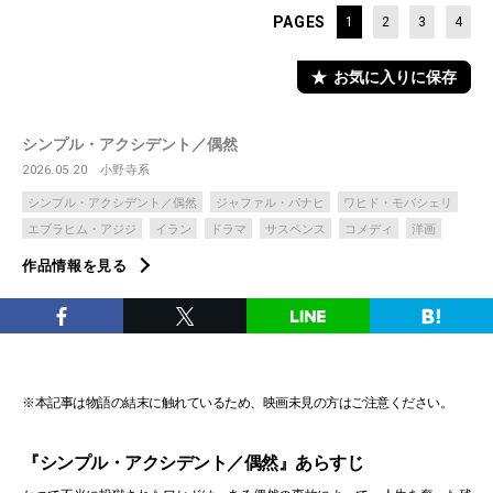
PAGES
1
2
3
4
お気に入りに保存
シンプル・アクシデント／偶然
2026.05.20
小野寺系
シンプル・アクシデント／偶然
ジャファル・パナヒ
ワヒド・モバシェリ
エブラヒム・アジジ
イラン
ドラマ
サスペンス
コメディ
洋画
作品情報を見る
※本記事は物語の結末に触れているため、映画未見の方はご注意ください。
『シンプル・アクシデント／偶然』あらすじ