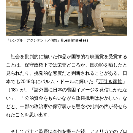
『シンプル・アクシデント／偶然』©LesFilmsPelleas
社会を批判的に描いた作品が国際的な映画賞を受賞する
ことは、保守政権下では栄誉どころか、国の恥を晒したと
見られたり、挑発的な態度だと判断されることがある。日
本でも2018年にパルム・ドールに輝いた『
万引き家族
』
（18）が、「諸外国に日本の貧困イメージを発信しかねな
い」、「公的資金をもらいながら政権批判はおかしい」な
どと、一部の政治家や保守層から懸念や批判の声が発せら
れたことを思い出す。
そしてパナヒ監督は本作を撮った後、アメリカでのプロ