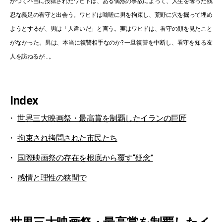
かつて不当に投獄されたワヒドは、ある偶然の事故によって、人生を奪った残
忍な義足の看守と出会う。ワヒドは咄嗟に男を拘束し、荒野に穴を掘って埋め
ようとするが、男は「人違いだ」と言う。実はワヒドは、看守の顔を見たこと
がなかった。男は、本当に復讐相手なのか? 一旦復讐を中断し、看守を知る友
人を訪ねるが…。
Index
世界三大映画祭・最高賞を制覇したイランの巨匠
拘束され拷問された市民たち
国際映画祭の存在を根底から覆す“疑念”
感情と理性の狭間で