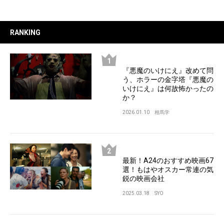
RANKING
『悪魔のいけにえ』改めて問
う、ホラーの金字塔『悪魔の
いけにえ』は何故怖かったの
か？
2026.01.10
相馬学
最新！A24のおすすめ映画67
選！もはやオスカー常連の気
鋭の映画会社
2025.03.18
SYO