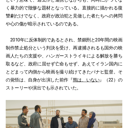
く暴力的で陰惨な題材となっている。直接的に描かれる復
讐劇だけでなく、政府が政治犯と見做した者たちへの拷問
や心の傷が暗示されているのである。
2010年に反体制的であるとされ、禁錮刑と20年間の映画
制作禁止処分という判決を受け、再逮捕されるも国外の映
画人たちの支援や、ハンガーストライキによる解放を勝ち
取るなど、政府に屈せず亡命もせず、あえてイラン国内に
とどまって内側から映画を撮り続けてきたパナヒ監督。そ
の覚悟は、自身が出演した前作『
熊は、いない
』（22）の
ストーリーや演出でも示されていた。