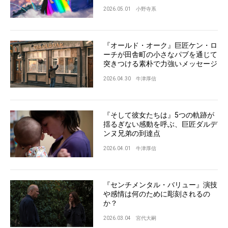
2026.05.01
小野寺系
『オールド・オーク』巨匠ケン・ロ
ーチが田舎町の小さなパブを通じて
突きつける素朴で力強いメッセージ
2026.04.30
牛津厚信
『そして彼女たちは』5つの軌跡が
揺るぎない感動を呼ぶ、巨匠ダルデ
ンヌ兄弟の到達点
2026.04.01
牛津厚信
『センチメンタル・バリュー』演技
や感情は何のために彫刻されるの
か？
2026.03.04
宮代大嗣