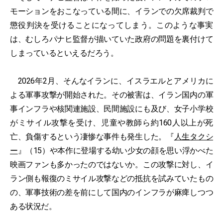
モーションをおこなっている間に、イランでの欠席裁判で
懲役判決を受けることになってしまう。このような事実
は、むしろパナヒ監督が描いていた政府の問題を裏付けて
しまっているといえるだろう。
2026年2月、そんなイランに、イスラエルとアメリカに
よる軍事攻撃が開始された。その被害は、イラン国内の軍
事インフラや核関連施設、民間施設にも及び、女子小学校
がミサイル攻撃を受け、児童や教師ら約160人以上が死
亡、負傷するという凄惨な事件も発生した。『
人生タクシ
ー
』（15）や本作に登場する幼い少女の顔を思い浮かべた
映画ファンも多かったのではないか。この攻撃に対し、イ
ラン側も報復のミサイル攻撃などの抵抗を試みていたもの
の、軍事技術の差を前にして国内のインフラが麻痺しつつ
ある状況だ。