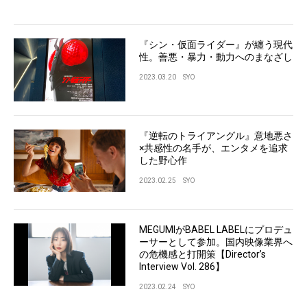
『シン・仮面ライダー』が纏う現代
性。善悪・暴力・動力へのまなざし
2023.03.20
SYO
『逆転のトライアングル』意地悪さ
×共感性の名手が、エンタメを追求
した野心作
2023.02.25
SYO
MEGUMIがBABEL LABELにプロデュ
ーサーとして参加。国内映像業界へ
の危機感と打開策【Director’s
Interview Vol. 286】
2023.02.24
SYO