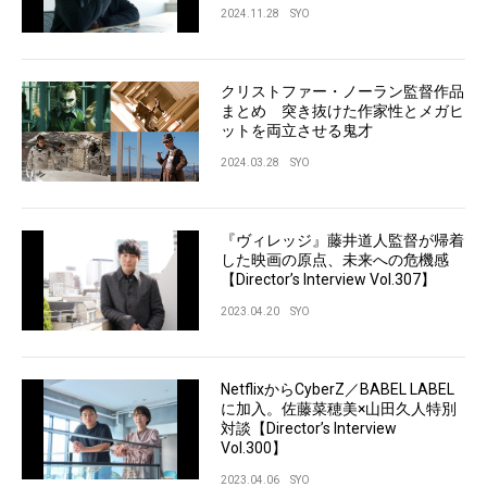
2024.11.28
SYO
クリストファー・ノーラン監督作品
まとめ 突き抜けた作家性とメガヒ
ットを両立させる鬼才
2024.03.28
SYO
『ヴィレッジ』藤井道人監督が帰着
した映画の原点、未来への危機感
【Director’s Interview Vol.307】
2023.04.20
SYO
NetflixからCyberZ／BABEL LABEL
に加入。佐藤菜穂美×山田久人特別
対談【Director’s Interview
Vol.300】
2023.04.06
SYO