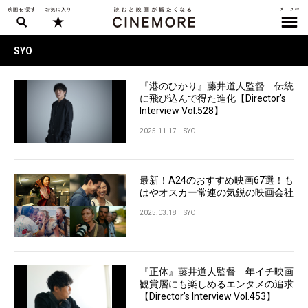
SYO
『港のひかり』藤井道人監督 伝統
に飛び込んで得た進化【Director’s
Interview Vol.528】
2025.11.17
SYO
最新！A24のおすすめ映画67選！も
はやオスカー常連の気鋭の映画会社
2025.03.18
SYO
『正体』藤井道人監督 年イチ映画
観賞層にも楽しめるエンタメの追求
【Director’s Interview Vol.453】