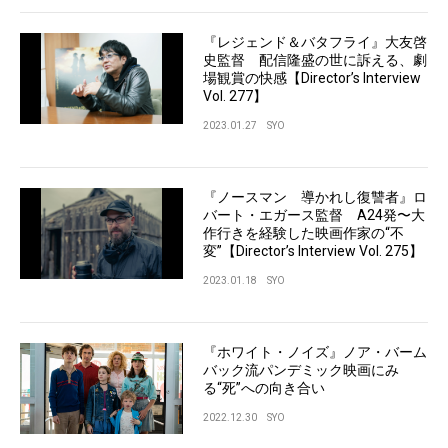
『レジェンド＆バタフライ』大友啓
史監督 配信隆盛の世に訴える、劇
場観賞の快感【Director’s Interview
Vol. 277】
2023.01.27
SYO
『ノースマン 導かれし復讐者』ロ
バート・エガース監督 A24発〜大
作行きを経験した映画作家の“不
変”【Director’s Interview Vol. 275】
2023.01.18
SYO
『ホワイト・ノイズ』ノア・バーム
バック流パンデミック映画にみ
る“死”への向き合い
2022.12.30
SYO