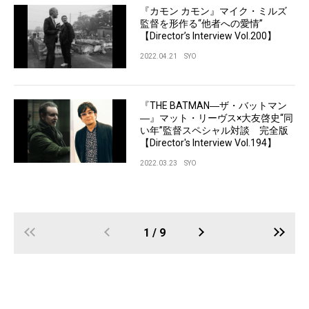
『カモン カモン』マイク・ミルズ
監督を形作る“他者への愛情”
【Director’s Interview Vol.200】
2022.04.21
SYO
『THE BATMAN―ザ・バットマン
―』マット・リーヴス×大友啓史“同
い年”監督スペシャル対談 完全版
【Director's Interview Vol.194】
2022.03.23
SYO
1 / 9