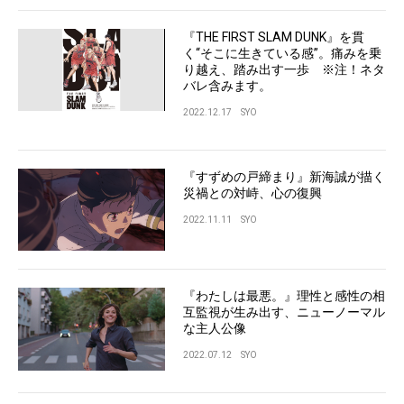
『THE FIRST SLAM DUNK』を貫
く“そこに生きている感”。痛みを乗
り越え、踏み出す一歩 ※注！ネタ
バレ含みます。
2022.12.17
SYO
『すずめの戸締まり』新海誠が描く
災禍との対峙、心の復興
2022.11.11
SYO
『わたしは最悪。』理性と感性の相
互監視が生み出す、ニューノーマル
な主人公像
2022.07.12
SYO