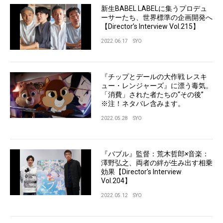
新生BABEL LABELに集うプロデュ
ーサーたち、世界標準の企画開発へ
【Director’s Interview Vol.215】
2022.06.17
SYO
『チップとデールの大作戦 レスキ
ュー・レンジャーズ』に漂う毒気。
「消費」された者たちの“その後”
※注！ネタバレ含みます。
2022.05.28
SYO
『バブル』監督：荒木哲郎×音楽：
澤野弘之、両者の絆が生み出す相乗
効果【Director's Interview
Vol.204】
2022.05.12
SYO