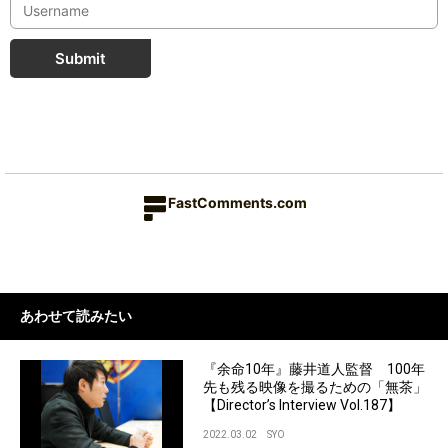
Submit
FastComments.com
あわせて読みたい
『余命10年』藤井道人監督 100年
先も残る映像を撮るための「無茶」
【Director’s Interview Vol.187】
2022.03.02
SYO