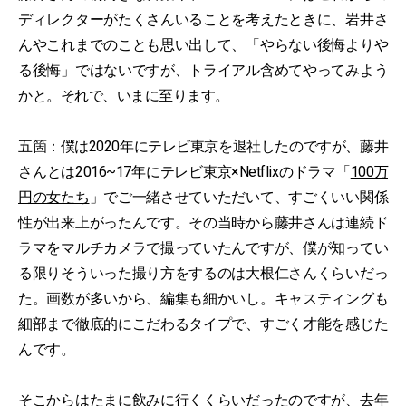
ディレクターがたくさんいることを考えたときに、岩井さ
んやこれまでのことも思い出して、「やらない後悔よりや
る後悔」ではないですが、トライアル含めてやってみよう
かと。それで、いまに至ります。
五箇：僕は2020年にテレビ東京を退社したのですが、藤井
さんとは2016~17年にテレビ東京×Netflixのドラマ「
100万
円の女たち
」でご一緒させていただいて、すごくいい関係
性が出来上がったんです。その当時から藤井さんは連続ド
ラマをマルチカメラで撮っていたんですが、僕が知ってい
る限りそういった撮り方をするのは大根仁さんくらいだっ
た。画数が多いから、編集も細かいし。キャスティングも
細部まで徹底的にこだわるタイプで、すごく才能を感じた
んです。
そこからはたまに飲みに行くくらいだったのですが、去年