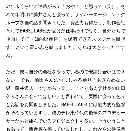
の年末くらいに連絡が来て「おや？」と思って（笑）。そ
れで年明けに藤井さんと会って、サイバーエージェントグ
ループ参画の話を聞きました。資金力も得たし、制作会社
としてBABEL LABELが受けた仕事だけでなく、自分たちで
企画してIP（知的財産権）を保有できるスタジオを目指
す、という高い志を感じました。それは大きかったです
ね。
ただ、僕も自分の会社をやっているので安請け合いはでき
ない。でも、前田さんのおっしゃる通り「あきらめない
男・藤井道人」ですから（笑）。「とりあえず社長の山田
久人さんに会ってほしい」と言われて、実際に会って色々
とお話をお聞きしました。BABEL LABELには魅力的な監督
がそろっていますし、僕のテレ東時代の後輩のプロデュー
サーたちと組んでいるプロジェクトも多い。そういうこと
もあって、親近感を感じていましたし、これからの映像業