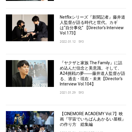
Netflixシリーズ『新聞記者』藤井道
人監督が語る時代と世代。カギ
は“自分事化” 【Director’s Interview
Vol.173】
2022.01.12
SYO
『ヤクザと家族 The Family』に詰
め込んだ信念と美意識。そして、
A24挑戦の夢――藤井道人監督が語
る、過去・現在・未来【Director's
Interview Vol.104】
2021.01.29
SYO
【CINEMORE ACADEMY Vol.7】映
画『宇宙でいちばんあかるい屋根』
の作り方 総集編