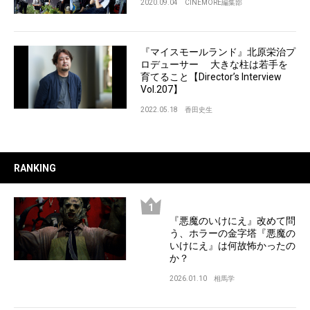
2020.09.04
CINEMORE編集部
『マイスモールランド』北原栄治プ
ロデューサー 大きな柱は若手を
育てること【Director’s Interview
Vol.207】
2022.05.18
香田史生
RANKING
『悪魔のいけにえ』改めて問
う、ホラーの金字塔『悪魔の
いけにえ』は何故怖かったの
か？
2026.01.10
相馬学