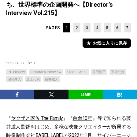
ち、世界標準の企画開発へ【Director’s
Interview Vol.215】
PAGES
1
2
3
4
5
6
7
お気に入りに保存
2022.06.17
SYO
INTERVIEW
Director’s Interview
BABEL LABEL
前田浩子
五箇公貴
瀬崎秀人
道上巧矢
藤井道人
『
ヤクザと家族 The Family
』『
余命10年
』等で知られる藤
井道人監督をはじめ、多様な映像クリエイターが所属する
映像制作会社BABEL LABELが2022年1月、サイバーエージ