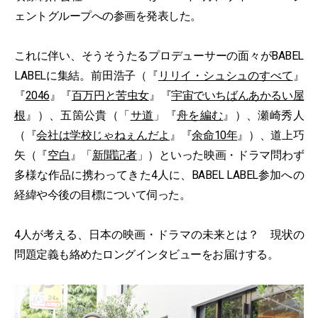
ェントグループへの参画を発表した。
これに伴い、そうそうたるプロデューサーの面々がBABEL
LABELに集結。前田浩子（『
リリイ・シュシュのすべて
』
『
2046
』『
百万円と苦虫女
』『
宇宙でいちばんあかるい屋
根
』）、五箇公貴（「
サ道
」『
舟を編む
』）、瀬崎秀人
（『
会社は学校じゃねぇんだよ
』『
余命10年
』）、道上巧
矢（『
空白
』「
新聞記者
」）といった映画・ドラマ問わず
多様な作品に携わってきた4人に、BABEL LABEL参加への
経緯や今後の目標について伺った。
4人が考える、日本の映画・ドラマの未来とは？ 現状の
問題定義も絡めたロングインタビューをお届けする。