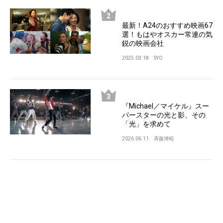
最新！A24のおすすめ映画67
選！もはやオスカー常連の気
鋭の映画会社
2025.03.18
SYO
『Michael／マイケル』スー
パースターの光と影、その
「光」を求めて
2026.06.11
斉藤博昭