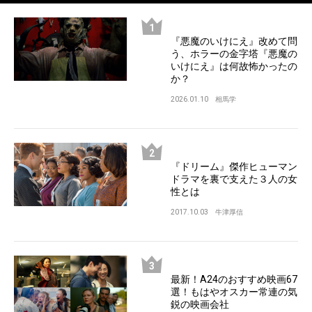
『悪魔のいけにえ』改めて問
う、ホラーの金字塔『悪魔の
いけにえ』は何故怖かったの
か？
2026.01.10
相馬学
『ドリーム』傑作ヒューマン
ドラマを裏で支えた３人の女
性とは
2017.10.03
牛津厚信
最新！A24のおすすめ映画67
選！もはやオスカー常連の気
鋭の映画会社