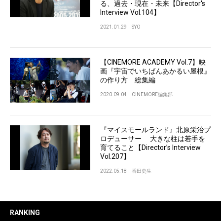
る、過去・現在・未来【Director's
Interview Vol.104】
2021.01.29
SYO
【CINEMORE ACADEMY Vol.7】映
画『宇宙でいちばんあかるい屋根』
の作り方 総集編
2020.09.04
CINEMORE編集部
『マイスモールランド』北原栄治プ
ロデューサー 大きな柱は若手を
育てること【Director’s Interview
Vol.207】
2022.05.18
香田史生
RANKING