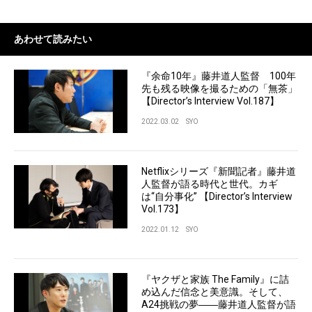
あわせて読みたい
『余命10年』藤井道人監督 100年
先も残る映像を撮るための「無茶」
【Director’s Interview Vol.187】
2022.03.02
SYO
Netflixシリーズ『新聞記者』藤井道
人監督が語る時代と世代。カギ
は“自分事化” 【Director’s Interview
Vol.173】
2022.01.12
SYO
『ヤクザと家族 The Family』に詰
め込んだ信念と美意識。そして、
A24挑戦の夢――藤井道人監督が語