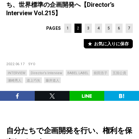
ち、世界標準の企画開発へ【Director’s
Interview Vol.215】
PAGES
1
2
3
4
5
6
7
お気に入りに保存
2022.06.17
SYO
INTERVIEW
Director’s Interview
BABEL LABEL
前田浩子
五箇公貴
瀬崎秀人
道上巧矢
藤井道人
自分たちで企画開発を行い、権利を保