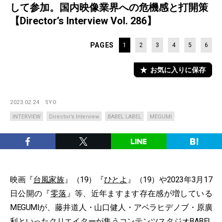
して参加。国内映像業界への危機感と打開策
【Director’s Interview Vol. 286】
PAGES
1
2
3
4
5
6
お気に入りに保存
2023.02.24
SYO
INTERVIEW
Director’s Interview
BABEL LABEL
MEGUMI
映画『
台風家族
』（19）『
ひとよ
』（19）や2023年3月17
日公開の『
零落
』等、近年ますます存在感が増している
MEGUMIが、藤井道人・山口健人・アベラヒデノブ・原廣
利といったクリエイターが集うコンテンツスタジオBABEL