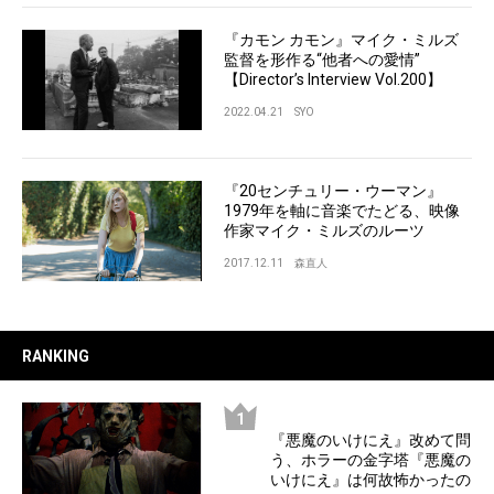
『カモン カモン』マイク・ミルズ
監督を形作る“他者への愛情”
【Director’s Interview Vol.200】
2022.04.21
SYO
『20センチュリー・ウーマン』
1979年を軸に音楽でたどる、映像
作家マイク・ミルズのルーツ
2017.12.11
森直人
RANKING
『悪魔のいけにえ』改めて問
う、ホラーの金字塔『悪魔の
いけにえ』は何故怖かったの