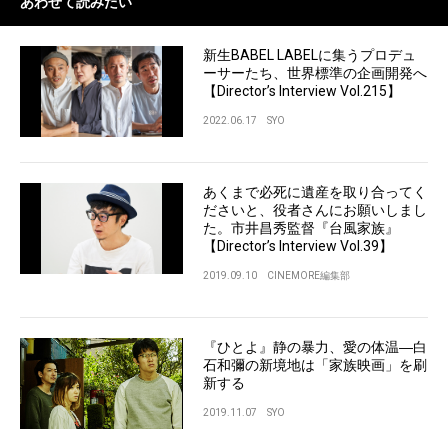
あわせて読みたい
新生BABEL LABELに集うプロデュ
ーサーたち、世界標準の企画開発へ
【Director’s Interview Vol.215】
2022.06.17
SYO
あくまで必死に遺産を取り合ってく
ださいと、役者さんにお願いしまし
た。市井昌秀監督『台風家族』
【Director’s Interview Vol.39】
2019.09.10
CINEMORE編集部
『ひとよ』静の暴力、愛の体温―白
石和彌の新境地は「家族映画」を刷
新する
2019.11.07
SYO