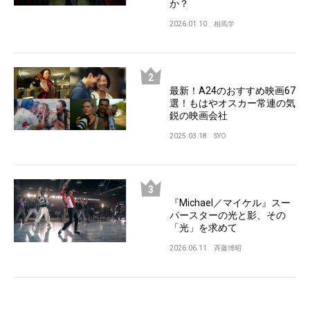
か？
2026.01.10
相馬学
最新！A24のおすすめ映画67
選！もはやオスカー常連の気
鋭の映画会社
2025.03.18
SYO
『Michael／マイケル』スー
パースターの光と影、その
「光」を求めて
2026.06.11
斉藤博昭