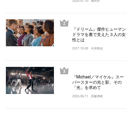
2026.01.10
相馬学
『ドリーム』傑作ヒューマン
ドラマを裏で支えた３人の女
性とは
2017.10.03
牛津厚信
『Michael／マイケル』スー
パースターの光と影、その
「光」を求めて
2026.06.11
斉藤博昭