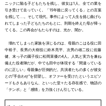
ニックに陥る子どもたちを残し、彼女は1人、全ての業を
引き受けて去っていく。「15年後に戻ってくる」との言葉
を残して……。そして現代。事件によって人生を捻じ曲げら
れてしまった子どもたちのもとに、刑期を終えた母が帰っ
てくる。この再会がもたらすのは、光か、闇か。
壊れてしまった家族を演じるのは、母親のこはる役に田
中裕子、長男の大樹役に鈴木亮平、次男の雄二役に佐藤
健、末っ子の園子役に松岡茉優の4人。人気と実力を兼ね
備えた役者陣だが、中でも田中が体現する「間違っている
のに正しい」母親像が圧倒的だ。共演者たちの多くが彼女
との“手合わせ”を切望し、オファーを受けたというエピソ
ードもさもありなん、といった堂々たる存在感で、物語の
「テンポ」と「感情」を力強くけん引している。