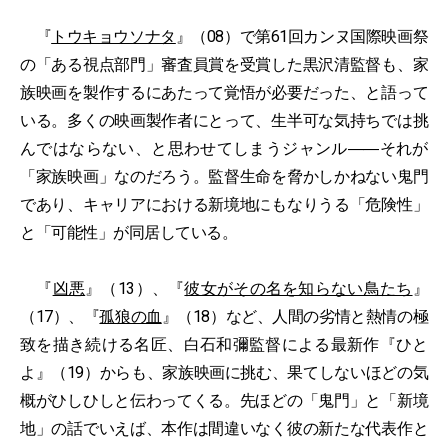
『
トウキョウソナタ
』（08）で第61回カンヌ国際映画祭
の「ある視点部門」審査員賞を受賞した黒沢清監督も、家
族映画を製作するにあたって覚悟が必要だった、と語って
いる。多くの映画製作者にとって、生半可な気持ちでは挑
んではならない、と思わせてしまうジャンル――それが
「家族映画」なのだろう。監督生命を脅かしかねない鬼門
であり、キャリアにおける新境地にもなりうる「危険性」
と「可能性」が同居している。
『
凶悪
』（13）、『
彼女がその名を知らない鳥たち
』
（17）、『
孤狼の血
』（18）など、人間の劣情と熱情の極
致を描き続ける名匠、白石和彌監督による最新作『ひと
よ』（19）からも、家族映画に挑む、果てしないほどの気
概がひしひしと伝わってくる。先ほどの「鬼門」と「新境
地」の話でいえば、本作は間違いなく彼の新たな代表作と