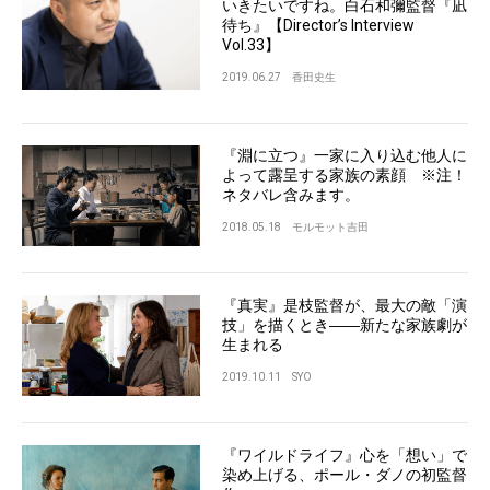
いきたいですね。白石和彌監督『凪
待ち』【Director’s Interview
Vol.33】
2019.06.27
香田史生
『淵に立つ』一家に入り込む他人に
よって露呈する家族の素顔 ※注！
ネタバレ含みます。
2018.05.18
モルモット吉田
『真実』是枝監督が、最大の敵「演
技」を描くとき――新たな家族劇が
生まれる
2019.10.11
SYO
『ワイルドライフ』心を「想い」で
染め上げる、ポール・ダノの初監督