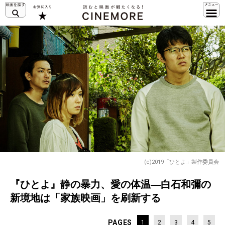
(c)2019「ひとよ」製作委員会
『ひとよ』静の暴力、愛の体温―白石和彌の
新境地は「家族映画」を刷新する
PAGES
1
2
3
4
5