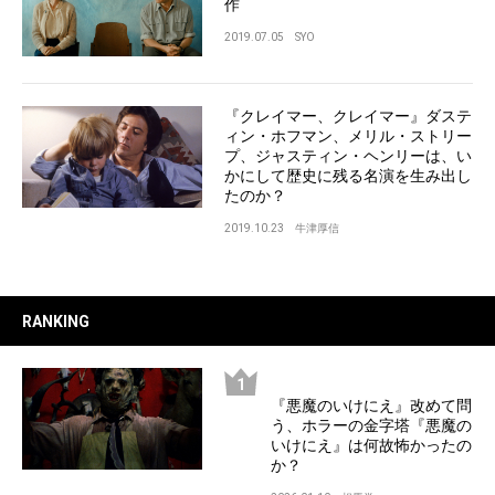
作
2019.07.05
SYO
『クレイマー、クレイマー』ダステ
ィン・ホフマン、メリル・ストリー
プ、ジャスティン・ヘンリーは、い
かにして歴史に残る名演を生み出し
たのか？
2019.10.23
牛津厚信
RANKING
『悪魔のいけにえ』改めて問
う、ホラーの金字塔『悪魔の
いけにえ』は何故怖かったの
か？