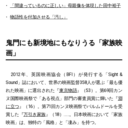
「間違っているのに正しい」母親像を体現した田中裕子
物語性を付加させる「汚し」
鬼門にも新境地にもなりうる「家族映
画」
2012年、英国映画協会（BFI）が発行する「Sight &
Sound」誌において、世界の映画監督358人が選ぶ「最も優
れた映画」に選出された『
東京物語
』（53）。第69回カン
ヌ国際映画祭で「ある視点」部門の審査員賞に輝いた『
淵
に立つ
』（16）。第71回カンヌ映画祭でパルムドールを受
賞した『
万引き家族
』（18）……。日本映画において「家族
映画」は、独特の「風格」と「凄み」を持つ。