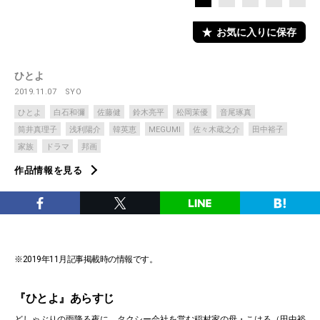
お気に入りに保存
ひとよ
2019.11.07
SYO
ひとよ
白石和彌
佐藤健
鈴木亮平
松岡茉優
音尾琢真
筒井真理子
浅利陽介
韓英恵
MEGUMI
佐々木蔵之介
田中裕子
家族
ドラマ
邦画
作品情報を見る
※2019年11月記事掲載時の情報です。
『ひとよ』あらすじ
どしゃぶりの雨降る夜に、タクシー会社を営む稲村家の母・こはる（田中裕