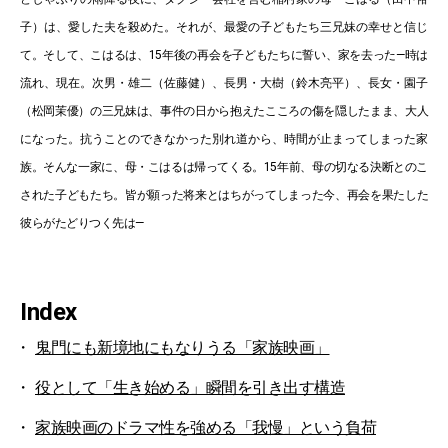
子）は、愛した夫を殺めた。それが、最愛の子どもたち三兄妹の幸せと信じ
て。そして、こはるは、15年後の再会を子どもたちに誓い、家を去った—時は
流れ、現在。次男・雄二（佐藤健）、長男・大樹（鈴木亮平）、長女・園子
（松岡茉優）の三兄妹は、事件の日から抱えたこころの傷を隠したまま、大人
になった。抗うことのできなかった別れ道から、時間が止まってしまった家
族。そんな一家に、母・こはるは帰ってくる。15年前、母の切なる決断とのこ
された子どもたち。皆が願った将来とはちがってしまった今、再会を果たした
彼らがたどりつく先は—
Index
鬼門にも新境地にもなりうる「家族映画」
役として「生き始める」瞬間を引き出す構造
家族映画のドラマ性を強める「我慢」という負荷