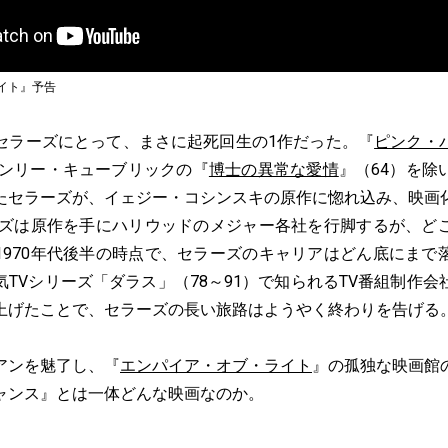
イト』予告
ラーズにとって、まさに起死回生の1作だった。『
ピンク・
タンリー・キューブリックの『
博士の異常な愛情
』（64）を除
たセラーズが、イェジー・コシンスキの原作に惚れ込み、映画
ラーズは原作を手にハリウッドのメジャー各社を行脚するが、ど
1970年代後半の時点で、セラーズのキャリアはどん底にまで
TVシリーズ「ダラス」（78～91）で知られるTV番組制作
上げたことで、セラーズの長い旅路はようやく終わりを告げる
アンを魅了し、『
エンパイア・オブ・ライト
』の孤独な映画館
ャンス』とは一体どんな映画なのか。