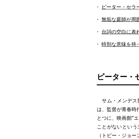
ピーター・セラ
無垢な庭師が周
台詞の空白に表
特別な意味を持
ピーター・
サム・メンデス監
は、監督が青春時
とつに、映画館”
ことがないという
（トビー・ジョー