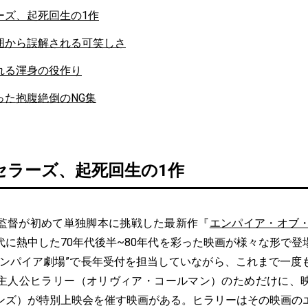
ーズ、起死回生の1作
囲から誤解される可笑しさ
れる渾身の役作り
った抱腹絶倒のNG集
セラーズ、起死回生の1作
督が初めて単独脚本に挑戦した最新作『
エンパイア・オブ
代に熱中した70年代後半~80年代を彩った映画が様々な形で登
エンパイア劇場”で長年受付を担当していながら、これまで一度
主人公ヒラリー（オリヴィア・コールマン）のためだけに、
ンズ）が特別上映会を催す映画がある。ヒラリーはその映画の