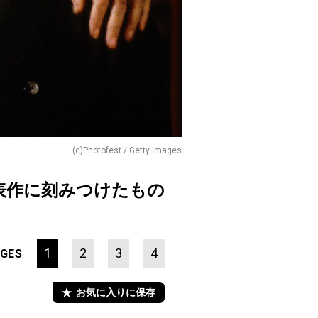
(c)Photofest / Getty Images
表作に刻みつけたもの
1
2
3
4
GES
お気に入りに保存