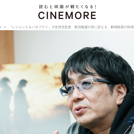
w
『レジェンド＆バタフライ』大友啓史監督 配信隆盛の世に訴える、劇場観賞の快感【Director’s