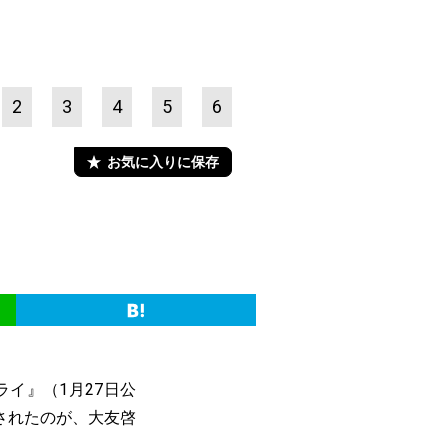
2
3
4
5
6
お気に入りに保存
イ』（1月27日公
されたのが、大友啓