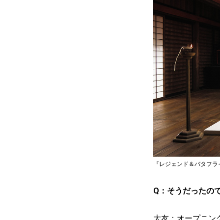
『レジェンド＆バタフライ』©2
Q：そうだったの
大友：オープニン