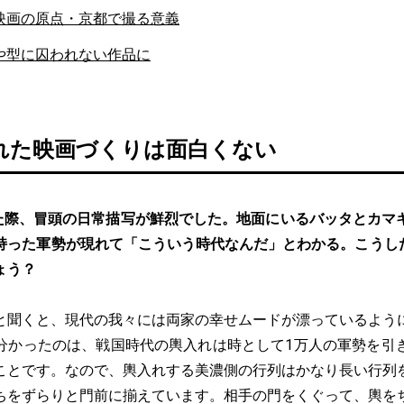
映画の原点・京都で撮る意義
や型に囚われない作品に
れた映画づくりは面白くない
た際、冒頭の日常描写が鮮烈でした。地面にいるバッタとカマ
持った軍勢が現れて「こういう時代なんだ」とわかる。こうした
ょう？
と聞くと、現代の我々には両家の幸せムードが漂っているよう
分かったのは、戦国時代の輿入れは時として1万人の軍勢を引
ことです。なので、輿入れする美濃側の行列はかなり長い行列
ちをずらりと門前に揃えています。相手の門をくぐって、輿を