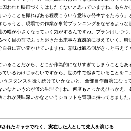
に囚われた映画づくりはしたくないと思っていますね。あらか
ういうことを撮ればある程度こういう意味が発生するだろう」
ぎちゃうと、現場での作業が事前プランニングをなぞるような
量の幅が小さくなっていく気がするんですね。プランはしつつ
るべく目の前でふっと起きた出来事を直感的に捉えていく。時
分自身に言い聞かせていますね。意味は観る側がきっと与えて
ていることだから、どこか作為的になりすぎてしまうこともあ
っているわけじゃないですから。世の中で起きていることをニ
いうスタンスを撮り続けていかないと、全部自作自演になっ
ないなというのが僕の生理ですね。何度もとっかえひっかえ、
番これが興味深いかなというショットを冒頭に持ってきました
作されたキャラでなく、実在した人として先人を演じる