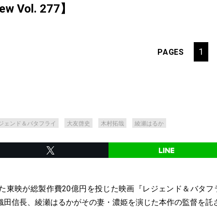
iew Vol. 277】
1
PAGES
ジェンド＆バタフライ
大友啓史
木村拓哉
綾瀬はるか
えた東映が総製作費20億円を投じた映画『レジェンド＆バタフラ
織田信長、綾瀬はるかがその妻・濃姫を演じた本作の監督を託