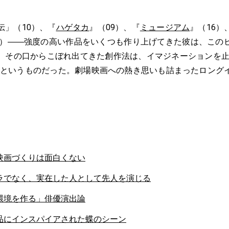
伝」（10）、『
ハゲタカ
』（09）、『
ミュージアム
』（16）
21）――強度の高い作品をいくつも作り上げてきた彼は、この
。その口からこぼれ出てきた創作法は、イマジネーションを止
るというものだった。劇場映画への熱き思いも詰まったロング
映画づくりは面白くない
ラでなく、実在した人として先人を演じる
環境を作る」俳優演出論
品にインスパイアされた蝶のシーン