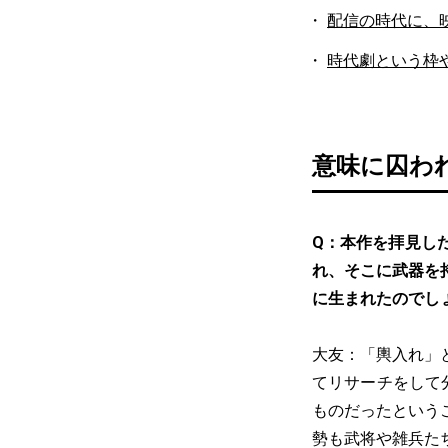
配信の時代に、
時代劇という枠
意味に囚わ
Q：本作を拝見し
れ、そこに武器を
に生まれたのでし
大友：「輿入れ」
てリサーチをして
ものだったという
勢も武将や雑兵た