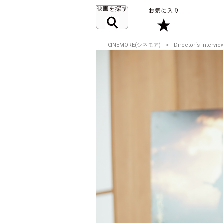
CINEMORE(シネモア)
Director‘s Intervie