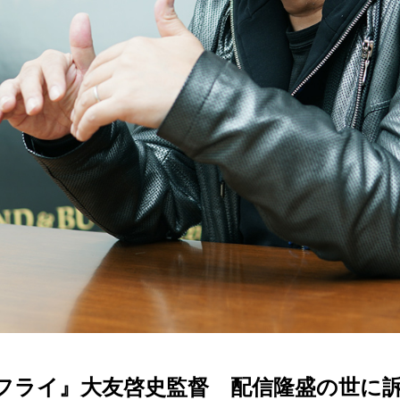
フライ』大友啓史監督 配信隆盛の世に