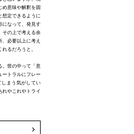
じめ意味や解釈を固
と想定できるように
形になって、発見す
、その上で考える余
折、必要以上に考え
くれるだろうと。
る。世の中って「意
ュートラルにフレー
てしまう気がしてい
あれやこれやトライ
。