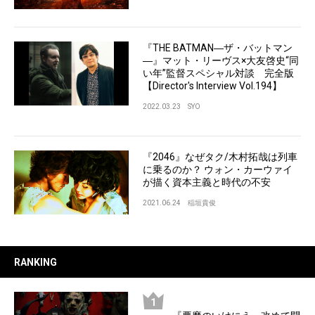
『THE BATMAN―ザ・バットマン
―』マット・リーヴス×大友啓史“同
い年”監督スペシャル対談 完全版
【Director's Interview Vol.194】
2022.03.23
SYO
『2046』なぜタク/木村拓哉は列車
に乗るのか？ ウォン・カーウァイ
が描く資本主義と時代の不安
2021.06.24
稲垣貴俊
RANKING