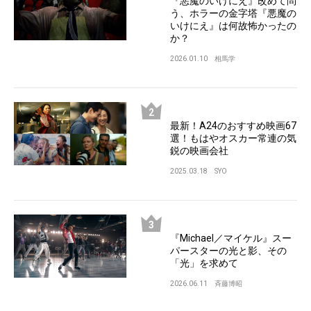
『悪魔のいけにえ』改めて問
う、ホラーの金字塔『悪魔の
いけにえ』は何故怖かったの
か？
2026.01.10
相馬学
最新！A24のおすすめ映画67
選！もはやオスカー常連の気
鋭の映画会社
2025.03.18
SYO
『Michael／マイケル』スー
パースターの光と影、その
「光」を求めて
2026.06.11
斉藤博昭