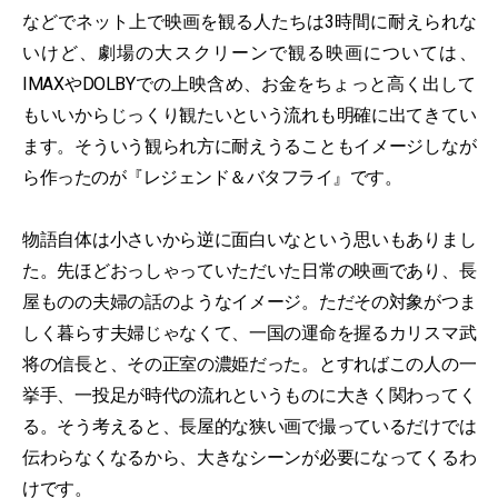
などでネット上で映画を観る人たちは3時間に耐えられな
いけど、劇場の大スクリーンで観る映画については、
IMAXやDOLBYでの上映含め、お金をちょっと高く出して
もいいからじっくり観たいという流れも明確に出てきてい
ます。そういう観られ方に耐えうることもイメージしなが
ら作ったのが『レジェンド＆バタフライ』です。
物語自体は小さいから逆に面白いなという思いもありまし
た。先ほどおっしゃっていただいた日常の映画であり、長
屋ものの夫婦の話のようなイメージ。ただその対象がつま
しく暮らす夫婦じゃなくて、一国の運命を握るカリスマ武
将の信長と、その正室の濃姫だった。とすればこの人の一
挙手、一投足が時代の流れというものに大きく関わってく
る。そう考えると、長屋的な狭い画で撮っているだけでは
伝わらなくなるから、大きなシーンが必要になってくるわ
けです。