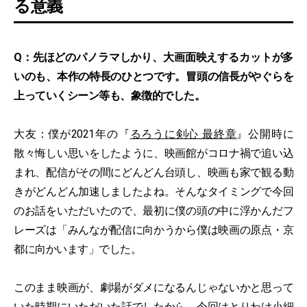
る意義
Q：先ほどのパノラマしかり、大画面映えするカットが多
いのも、本作の特長のひとつです。冒頭の信長がやぐらを
上っていくシーン等も、象徴的でした。
大友：僕が2021年の『
るろうに剣心 最終章
』公開時に
散々悔しい思いをしたように、映画館がコロナ禍で追い込
まれ、配信がその間にどんどん台頭し、映画も家で観る動
きがどんどん加速しましたよね。そんなタイミングで今回
のお話をいただいたので、最初に僕の頭の中に浮かんだフ
レーズは「みんなが配信に向かうから僕は映画の原点・京
都に向かいます」でした。
このまま映画が、劇場がダメになるんじゃないかと思って
いた時期にいただいた話でしたから、今回はとりわけ小細