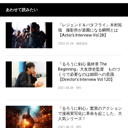
あわせて読みたい
『レジェンド＆バタフライ』木村拓
哉 撮影所が楽園になる瞬間とは
【Actor’s Interview Vol.28】
2023.01.26
香田史生
『るろうに剣心 最終章 The
Beginning』大友啓史監督 ものづ
くりで必要なのは細部への意識
【Director’s Interview Vol.120】
2021.06.04
SYO
『るろうに剣心』驚異のアクション
で漫画実写化に革命を起こした、大
人気シリーズ！
2021.06.12
SYO