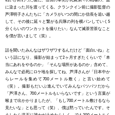
に染まった川を渡ってくる。クランクイン前に撮影監督の
芦澤明子さんたちに「カメラがいつの間にか信長を追い越
して、その後に延々と繋がる兵隊の列を横パンしていく5
分くらいのワンカットを撮りたい」なんて滅茶苦茶なこと
を僕が言いまして（笑）。
話を聞いたみんなはザワザワするんだけど「面白いね」と
いう話になり、撮影が始まって2ヶ月すぎたくらいで「本
当にあれをやるのか」「そんな場所があるのか」含めて、
みんなで必死にロケ地を探してね、芦澤さんが「日本中か
らレールを集めて700メートル敷く」と言い始めて
（笑）。撮影もだいぶ進んでいてみんなパツパツだから
「芦澤さん、700メートルもいらないです」という言葉が
喉まで出かかりましたが、「もし700メートル敷けるなら
見たいな」とも思って（笑）、僕は黙っていたんです。そ
うしたら流石に誰かが止めたらしく、でも200メートルく