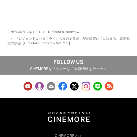
CINEMORE(シネモア)
Director‘s Interview
『レジェンド＆バタフライ』大友啓史監督 配信隆盛の世に訴える、劇場観
賞の快感【Director’s Interview Vol. 277】
FOLLOW US
CINEMOREをフォローして最新情報をチェック
CINEMOREとは