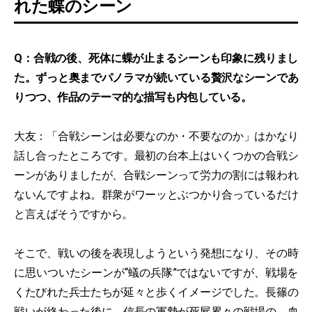
れた蝶のシーン
Q：合戦の後、死体に蝶が止まるシーンも印象に残りまし
た。ずっと奥までパノラマが続いている贅沢なシーンであ
りつつ、作品のテーマ的な描写も内包している。
大友：「合戦シーンは必要なのか・不要なのか」はかなり
話し合ったところです。最初の台本上はいくつかの合戦シ
ーンがありましたが、合戦シーンって労力の割には報われ
ないんですよね。群衆がワーッとぶつかり合っているだけ
と言えばそうですから。
そこで、戦いの後を表現しようという発想になり、その時
に思いついたシーンが“蟻の兵隊”ではないですが、戦場を
くたびれた兵士たちが延々と歩くイメージでした。長篠の
戦いが終わった後に、信長の軍勢が死屍累々の戦場の、血