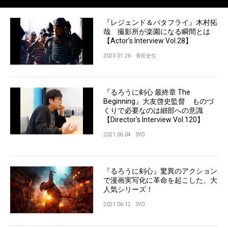
『レジェンド＆バタフライ』木村拓
哉 撮影所が楽園になる瞬間とは
【Actor’s Interview Vol.28】
2023.01.26
香田史生
『るろうに剣心 最終章 The
Beginning』大友啓史監督 ものづ
くりで必要なのは細部への意識
【Director’s Interview Vol.120】
2021.06.04
SYO
『るろうに剣心』驚異のアクション
で漫画実写化に革命を起こした、大
人気シリーズ！
2021.06.12
SYO