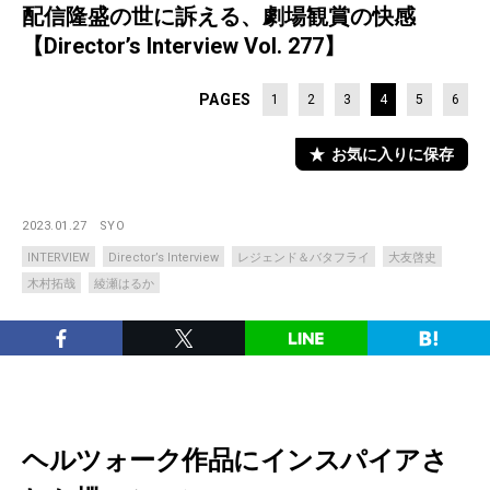
配信隆盛の世に訴える、劇場観賞の快感
【Director’s Interview Vol. 277】
PAGES
1
2
3
4
5
6
お気に入りに保存
2023.01.27
SYO
INTERVIEW
Director’s Interview
レジェンド＆バタフライ
大友啓史
木村拓哉
綾瀬はるか
ヘルツォーク作品にインスパイアさ