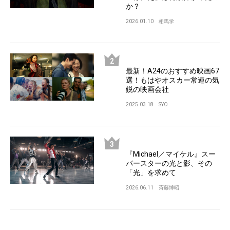
か？
2026.01.10
相馬学
最新！A24のおすすめ映画67
選！もはやオスカー常連の気
鋭の映画会社
2025.03.18
SYO
『Michael／マイケル』スー
パースターの光と影、その
「光」を求めて
2026.06.11
斉藤博昭