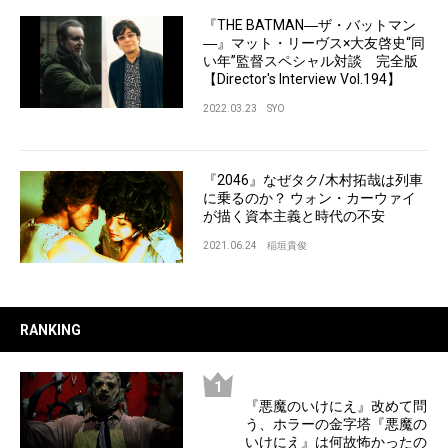
『THE BATMAN―ザ・バットマン
―』マット・リーヴス×大友啓史“同
い年”監督スペシャル対談 完全版
【Director's Interview Vol.194】
2022.03.23
SYO
『2046』なぜタク/木村拓哉は列車
に乗るのか？ ウォン・カーウァイ
が描く資本主義と時代の不安
2021.06.24
稲垣貴俊
RANKING
『悪魔のいけにえ』改めて問
う、ホラーの金字塔『悪魔の
いけにえ』は何故怖かったの