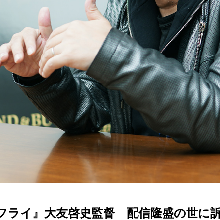
フライ』大友啓史監督 配信隆盛の世に