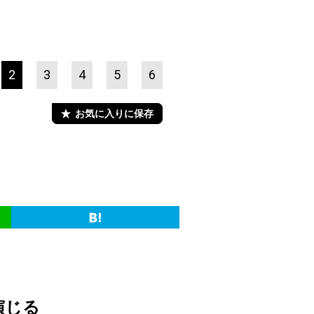
2
3
4
5
6
お気に入りに保存
演じる