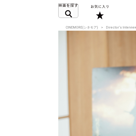
CINEMORE(シネモア)
Director‘s Intervie