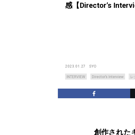
感【Director’s Interv
2023.01.27
SYO
INTERVIEW
Director’s Interview
レ
創作された