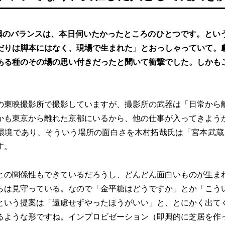
興のバランスは、本日伺いたかったところのひとつです。とい
だりは脚本にはなく、現場で生まれた」とおっしゃっていて。
ある種のその場の思い付きだったと聞いて衝撃でした。しかも
の東映撮影所で撮影していますが、撮影所の武器は「日常から
かも東京から離れた京都にいるから、他の仕事が入ってきよう
環境であり、そういう場所の面白さを木村拓哉氏は「宮本武蔵」（
す。
との関係性もできているだろうし、どんどん面白いものが生ま
らは見守っている。なので「金平糖はどうですか」とか「こう
という提案は「遠慮せずやったほうがいい」と、とにかく出て
るような形ですね。インプロビゼーション（即興的に芝居を作