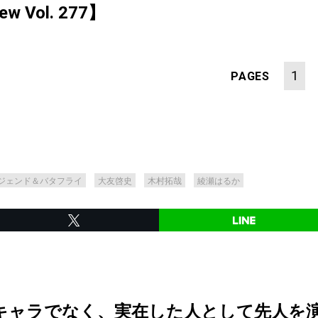
iew Vol. 277】
1
PAGES
ジェンド＆バタフライ
大友啓史
木村拓哉
綾瀬はるか
キャラでなく、実在した人として先人を