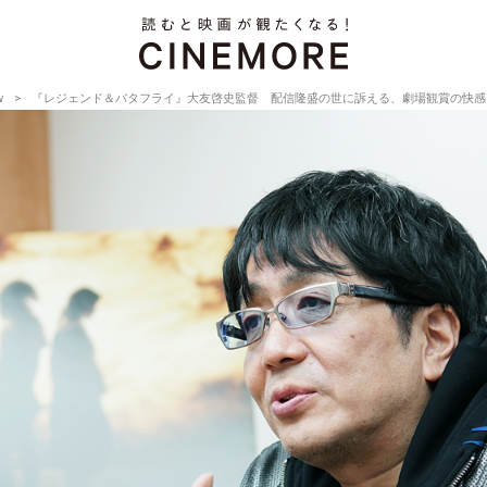
w
『レジェンド＆バタフライ』大友啓史監督 配信隆盛の世に訴える、劇場観賞の快感【Director’s