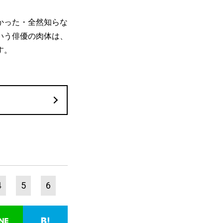
かった・全然知らな
いう俳優の肉体は、
す。
4
5
6