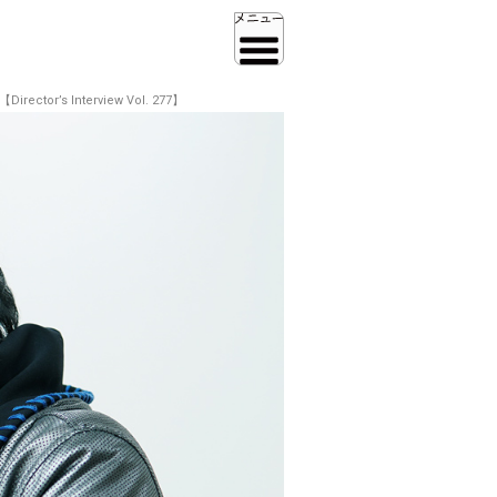
 Interview Vol. 277】