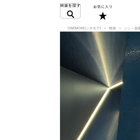
CINEMORE(シネモア)
映画
シン・仮