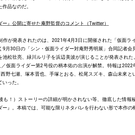
た作品なのだ。
ー』公開に寄せた庵野監督のコメント（Twitter）
作が発表されたのは、2021年4月3日に開催された「仮面ライ
く9月30日の「シン・仮面ライダー対庵野秀明展」合同記者会
を池松壮亮、緑川ルリ子を浜辺美波が演じることが発表された。そ
／仮面ライダー第2号役の柄本佑の出演が解禁。特報は2022年
、西野七瀬、塚本晋也、手塚とおる、松尾スズキ、森山未來と
ていった。
も！）ストーリーの詳細が明かされない等、徹底した情報
ダー』。本稿では、可能な限りネタバレを行わない形で本作の