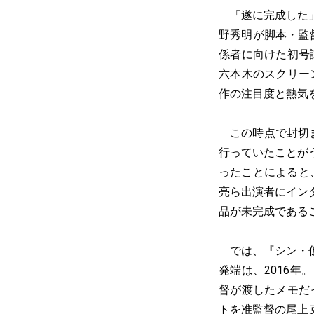
「遂に完成した」
野秀明が脚本・監督
係者に向けた初号
六本木のスクリー
作の注目度と熱気
この時点で封切ま
行っていたことが
ったことによると
亮ら出演者にイン
品が未完成である
では、『シン・仮
発端は、2016年
督が渡したメモだ
トを准監督の尾上