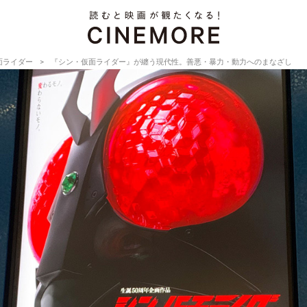
面ライダー
『シン・仮面ライダー』が纏う現代性。善悪・暴力・動力へのまなざし