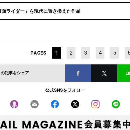
仮面ライダー」を現代に置き換えた作品
1
2
3
4
5
PAGES
この記事をシェア
公式SNSをフォロー