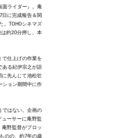
仮面ライダー』。庵
月7日に完成報告＆関
。TOHOシネマズ
は約20分押し。本
まで仕上げの作業を
である紀伊宗之が語
開に先んじて池松壮
ーション期間中に作
うではない。企画の
デューサーに庵野監
、庵野監督がプロッ
ものの、約7年の歳