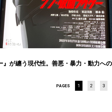
ー』が纏う現代性。善悪・暴力・動力へ
1
2
3
PAGES