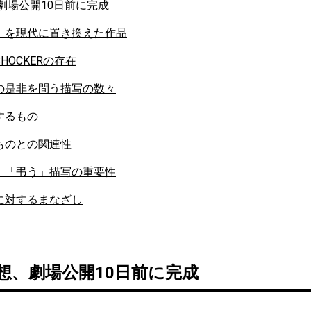
、劇場公開10日前に完成
」を現代に置き換えた作品
HOCKERの存在
の是非を問う描写の数々
するもの
ものとの関連性
」「弔う」描写の重要性
に対するまなざし
構想、劇場公開10日前に完成